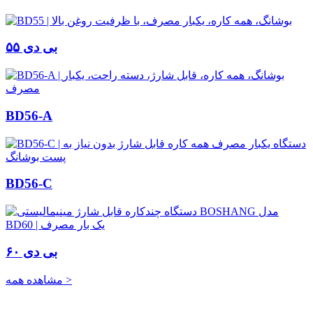
بی دی ۵۵
BD56-A
BD56-C
بی دی ۶۰
مشاهده همه >