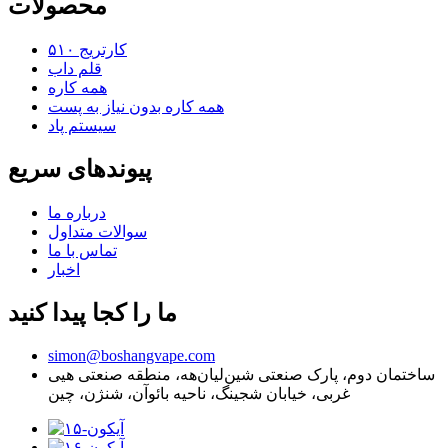
محصولات
کارتریج ۵۱۰
قلم داب
همه کاره
همه کاره بدون نیاز به پست
سیستم پاد
پیوندهای سریع
درباره ما
سوالات متداول
تماس با ما
اخبار
ما را کجا پیدا کنید
simon@boshangvape.com
ساختمان دوم، پارک صنعتی شین‌لیان‌هه، منطقه صنعتی هیی
غربی، خیابان شجینگ، ناحیه بائوآن، شنژن، چین