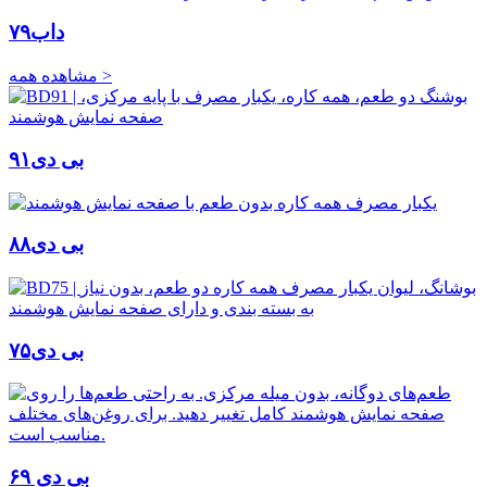
داب۷۹
مشاهده همه >
بی دی۹۱
بی دی۸۸
بی دی۷۵
بی دی ۶۹