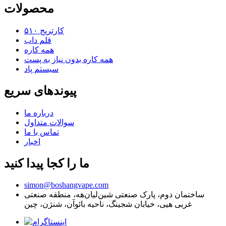
محصولات
کارتریج ۵۱۰
قلم داب
همه کاره
همه کاره بدون نیاز به پست
سیستم پاد
پیوندهای سریع
درباره ما
سوالات متداول
تماس با ما
اخبار
ما را کجا پیدا کنید
simon@boshangvape.com
ساختمان دوم، پارک صنعتی شین‌لیان‌هه، منطقه صنعتی
غربی هیی، خیابان شجینگ، ناحیه بائوآن، شنژن، چین