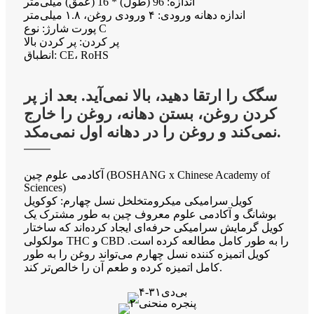
اندازه: 96 (طول) * 16 (عمق) میلی‌متر
اندازه دهانه ورودی: ۴ ورودی روغن، ۱.۸ میلی‌متر
پورت شارژ: نوع C
پر کردن: پر کردن بالا
انطباق: CE، RoHS
سگک را ارتقا دهید، بالا نمی‌آید. بعد از پر
کردن روغن، بستن دهانه، روغن را خارج
نمی‌کند و روغن را در دهانه اول نمی‌مکد.
آکادمی علوم چین (BOSHANG x Chinese Academy of
Sciences)
کویل سرامیکی میکرومتخلخل نسل چهارم: کوکویل
بوشانگ و آکادمی علوم معروف چین به طور مشترک یک
کویل گرمایش سرامیکی حرفه‌ای ایجاد کرده‌اند که ساختار
مولکولی THC و CBD را به طور کامل مطالعه کرده است.
کویل اتمیزه کننده نسل چهارم می‌تواند روغن را به طور
کامل اتمیزه کرده و طعم آن را خالص‌تر کند.