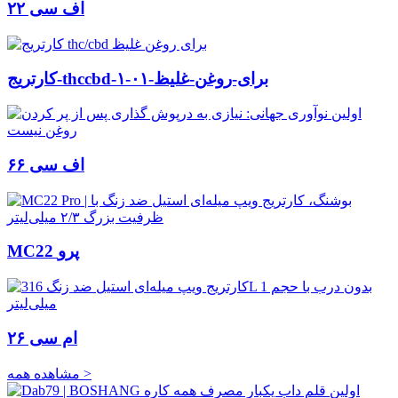
اف سی ۲۲
کارتریج-thccbd-برای-روغن-غلیظ-۰۱-۱
اف سی ۶۶
MC22 پرو
ام سی ۲۶
مشاهده همه >